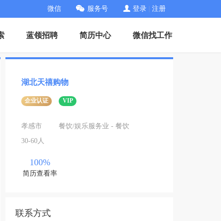
微信
服务号
登录
|
注册
索
蓝领招聘
简历中心
微信找工作
湖北天禧购物
企业认证
VIP
孝感市
餐饮/娱乐服务业 - 餐饮
30-60人
100%
简历查看率
联系方式