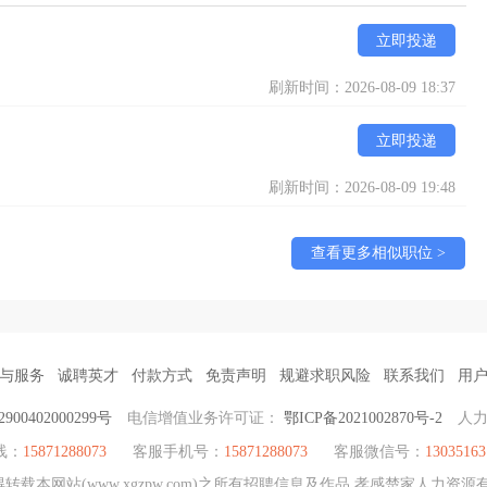
立即投递
刷新时间：2026-08-09 18:37
立即投递
刷新时间：2026-08-09 19:48
查看更多相似职位 >
与服务
诚聘英才
付款方式
免责声明
规避求职风险
联系我们
用
00402000299号
电信增值业务许可证：
鄂ICP备2021002870号-2
人
线：
15871288073
客服手机号：
15871288073
客服微信号：
13035163
载本网站(www.xgzpw.com)之所有招聘信息及作品 孝感楚家人力资源