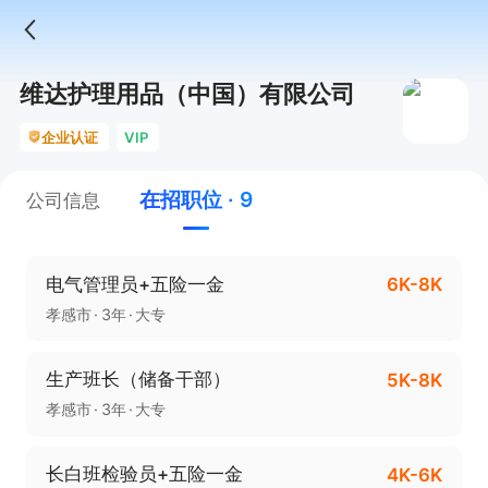
维达护理用品（中国）有限公司
企业认证
VIP
在招职位 · 9
公司信息
电气管理员+五险一金
6K-8K
孝感市
3年
大专
生产班长（储备干部）
5K-8K
孝感市
3年
大专
长白班检验员+五险一金
4K-6K