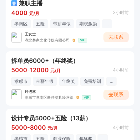
兼职主播
兼
4000
3小时前
元/月
孝南区
五险
带薪年假
期权激励
...
王女士
去联系
湖北楚家文化传媒有限公司
VIP
拆单员6000+（年终奖）
5000-12000
4小时前
元/月
孝感市
带薪年假
年终奖
免费培训
...
钟进林
去联系
孝感市孝南区毅佳洁具经营部
VIP
设计专员5000+五险（13薪）
5000-8000
4小时前
元/月
孝感市
五险
商业保险
年终奖
...