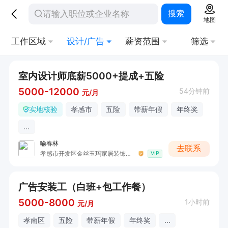
搜索
地图
工作区域
设计/广告
薪资范围
筛选
室内设计师底薪5000+提成+五险
5000-12000
54分钟前
元/月
实地核验
孝感市
五险
带薪年假
年终奖
...
喻春林
去联系
孝感市开发区金丝玉玛家居装饰红星美凯龙店
VIP
广告安装工（白班+包工作餐）
5000-8000
1小时前
元/月
孝南区
五险
带薪年假
年终奖
...