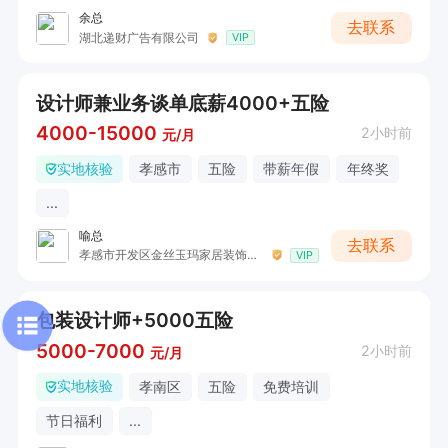
余总
去联系
湖北递财广告有限公司
VIP
设计师兼业务谈单底薪4000+五险
4000-15000
2小时前
元/月
实地核验
孝感市
五险
带薪年假
年终奖
...
喻总
去联系
孝感市开发区金丝玉玛家居装饰红星美凯龙店
VIP
包装设计师+5000五险
5000-7000
2小时前
元/月
实地核验
孝南区
五险
免费培训
节日福利
...