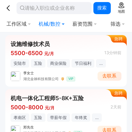
搜索
地图
工作区域
机械/数控
薪资范围
筛选
急聘
设施维修技术员
5500-6500
13分钟前
元/月
安陆市
五险
商业保险
节日福利
...
李女士
去联系
湖北金禄科技有限公司
VIP
急聘
机电一体化工程师5-8K+五险
5000-8000
2天前
元/月
孝南区
五险
带薪年假
年终奖
...
郑先生
去联系