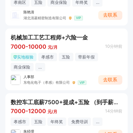
孝南区
五险
商业保险
年终奖
...
陈艳清
去联系
湖北清菱精密制造有限公司
VIP
机械加工工艺工程师+六险一金
7000-10000
10分钟前
元/月
实地核验
孝感市
五险
带薪年假
商业保险
...
人事部
去联系
东电化电子（孝感）有限公司
VIP
数控车工底薪7500+提成+五险 （到手薪资11000+）
7000-12000
14分钟前
元/月
孝感市
五险
年终奖
免费培训
...
朱经理