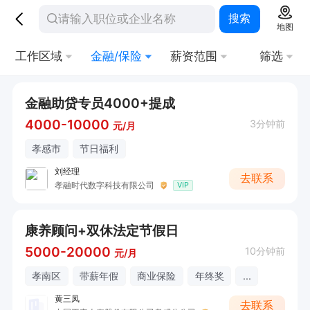
搜索
地图
工作区域
金融/保险
薪资范围
筛选
金融助贷专员4000+提成
4000-10000
3分钟前
元/月
孝感市
节日福利
刘经理
去联系
孝融时代数字科技有限公司
VIP
康养顾问+双休法定节假日
5000-20000
10分钟前
元/月
孝南区
带薪年假
商业保险
年终奖
...
黄三凤
去联系