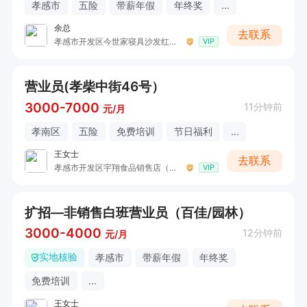
孝感市
五险
带薪年假
年终奖
...
余总
去联系
孝感市开发区今世家寝具沙发红星美凯龙店（慕思寝具）
VIP
营业员(孝柴中街46号）
3000-7000
11分钟前
元/月
孝南区
五险
免费培训
节日福利
...
王女士
去联系
孝感市开发区宇翔食品销售店（润乃贝贝-卡倍多羊奶粉）
VIP
扩招—非销售白班营业员（百佳/园林）
3000-4000
12分钟前
元/月
实地核验
孝感市
带薪年假
年终奖
免费培训
...
王女士