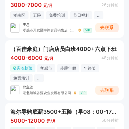
3000-7000
26分钟前
元/月
孝南区
五险
免费培训
节日福利
...
王总
去联系
孝感市开发区宇翔食品销售店（润乃贝贝-卡倍多羊奶粉）
VIP
（百佳豪庭）门店店员白班4000+六点下班
4000-6000
48分钟前
元/月
实地核验
孝感市
带薪年假
年终奖
免费培训
...
郑主管
去联系
湖北旭诚谷源农业发展有限公司
VIP
海尔导购底薪3500+五险（早08：00-17：30）
5000-12000
50分钟前
元/月