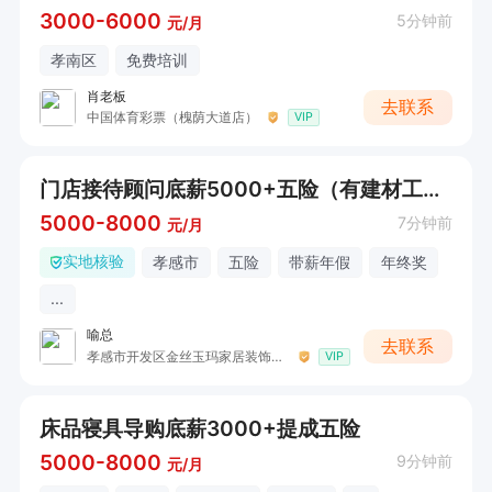
3000-6000
5分钟前
元/月
孝南区
免费培训
肖老板
去联系
中国体育彩票（槐荫大道店）
VIP
门店接待顾问底薪5000+五险（有建材工作经验）
5000-8000
7分钟前
元/月
实地核验
孝感市
五险
带薪年假
年终奖
...
喻总
去联系
孝感市开发区金丝玉玛家居装饰红星美凯龙店
VIP
床品寝具导购底薪3000+提成五险
5000-8000
9分钟前
元/月