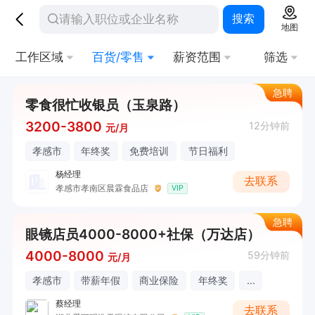
搜索
地图
工作区域
百货/零售
薪资范围
筛选
急聘
零食很忙收银员（玉泉路）
3200-3800
12分钟前
元/月
孝感市
年终奖
免费培训
节日福利
杨经理
去联系
孝感市孝南区晨霖食品店
VIP
急聘
眼镜店员4000-8000+社保（万达店）
4000-8000
59分钟前
元/月
孝感市
带薪年假
商业保险
年终奖
...
蔡经理
去联系