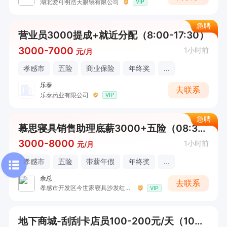
湖北爱可明浩天眼镜有限公司
VIP
急聘
营业员3000提成+就近分配（8:00-17:30）
3000-7000
1小时前
元/月
孝感市
五险
商业保险
年终奖
...
乐泰
去联系
乐泰药业有限公司
VIP
急聘
慕思寝具销售助理底薪3000+五险（08:30-18:00）
3000-8000
1小时前
元/月
孝感市
五险
带薪年假
年终奖
...
余总
去联系
孝感市开发区今世家寝具沙发红星美凯龙店（慕思寝具）
VIP
地下商城-刮刮卡店员100-200元/天（10：30--21：30）