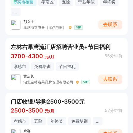
实地核验
孝南区
五险
带薪年假
年终奖
...
彭女士
去联系
孝感海立电器（海尔电器）
VIP
左林右果湾流汇店招聘营业员+节日福利
3700-4300
55分钟前
元/月
孝感市
免费培训
节日福利
黄店长
去联系
湖北左林右果品牌管理有限公司
VIP
门店收银/导购2500-3500元
2500-3500
57分钟前
元/月
孝感市
五险
年终奖
免费培训
...
余群