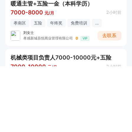
暖通主管+五险一金（本科学历）
7000-8000
2小时前
元/月
孝南区
五险
年终奖
免费培训
...
刘女士
去联系
孝感新城吾悦商业管理有限公司
VIP
机械类项目负责人7000-10000元+五险
7000-10000
2小时前
元/月
孝南区
五险
带薪年假
商业保险
...
胡志刚
去联系
湖北智信机械设备有限公司
VIP
物业经理8000+五险（物业相关经验）
8000-12000
4小时前
元/月
实地核验
孝感市
五险
带薪年假
年终奖