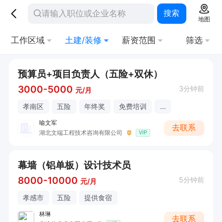
搜索
地图
工作区域
土建/装修
薪资范围
筛选
预算员+项目负责人（五险+双休）
3000-5000
3分钟前
元/月
孝南区
五险
年终奖
免费培训
...
喻文军
去联系
湖北文端工程技术咨询有限公司
VIP
幕墙（铝单板）设计技术员
8000-10000
5分钟前
元/月
孝感市
五险
提供食宿
林琳
去联系