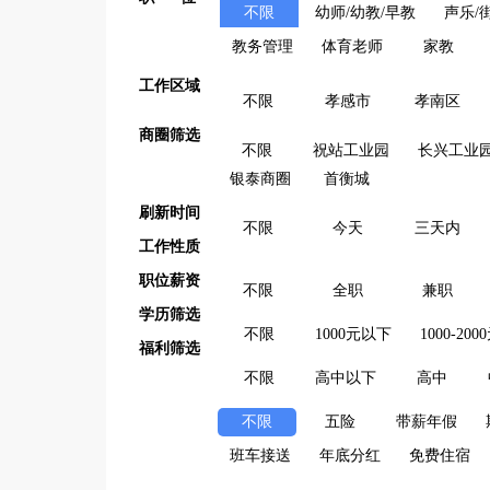
不限
幼师/幼教/早教
声乐/
教务管理
体育老师
家教
工作区域
不限
孝感市
孝南区
商圈筛选
不限
祝站工业园
长兴工业
银泰商圈
首衡城
刷新时间
不限
今天
三天内
工作性质
职位薪资
不限
全职
兼职
学历筛选
不限
1000元以下
1000-200
福利筛选
不限
高中以下
高中
不限
五险
带薪年假
班车接送
年底分红
免费住宿