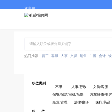
孝房网
热门推荐：
普工
客服
人事
文员
销售
主播
会计
设
职位类别
不限
人事/行政
文员/客服
保安/保洁/司机/后勤
汽车维修/美容
经营/管理
法律/翻译
医疗/药品
职 位