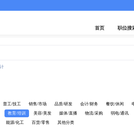
微
首页
职位搜
计
普工/技工
销售/市场
品质/研发
会计/财务
餐饮/休闲
教育/培训
美容/美发
媒体/直播
物流/采购
弱电/通讯
能源/化工
百货/零售
其他分类