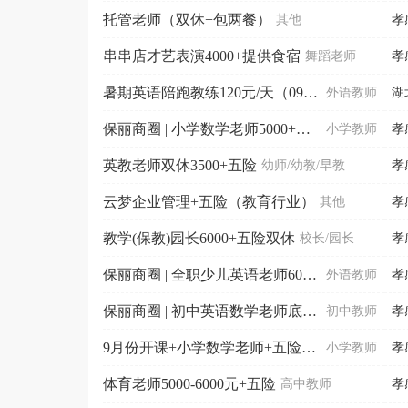
托管老师（双休+包两餐）
其他
孝
串串店才艺表演4000+提供食宿
舞蹈老师
孝
暑期英语陪跑教练120元/天（09：30-18：00...
外语教师
湖
保丽商圈 | 小学数学老师5000+双休五险
小学教师
孝
英教老师双休3500+五险
幼师/幼教/早教
孝
云梦企业管理+五险（教育行业）
其他
孝
教学(保教)园长6000+五险双休
校长/园长
孝
保丽商圈 | 全职少儿英语老师6000-11000元
外语教师
孝
保丽商圈 | 初中英语数学老师底薪7000+五险双休（有教学经验）
初中教师
孝
9月份开课+小学数学老师+五险+周末双休（08：30...
小学教师
孝
体育老师5000-6000元+五险
高中教师
孝