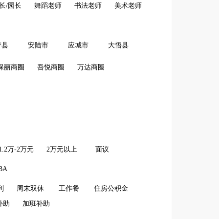
长/园长
舞蹈老师
书法老师
美术老师
梦县
安陆市
应城市
大悟县
保丽商圈
吾悦商圈
万达商圈
1.2万-2万元
2万元以上
面议
BA
利
周末双休
工作餐
住房公积金
补助
加班补助