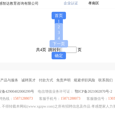
企业认证
孝南区
感智达教育咨询有限公司
首页
1
2
3
4
下一页
共4页 跳转到
页
确定
产品与服务
诚聘英才
付款方式
免责声明
规避求职风险
联系我们
42900402000299号
电信增值业务许可证：
鄂ICP备2021002870号-2
15871288073
15871288073
130
聘热线：
客服手机号：
客服微信号：
得转载本网站(www.xgzpw.com)之所有招聘信息及作品 孝感楚家人