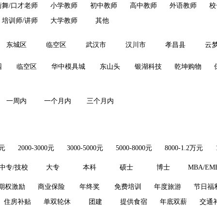
街舞/口才老师
小学教师
初中教师
高中教师
外语教师
校
培训师/讲师
大学教师
其他
东城区
临空区
武汉市
汉川市
孝昌县
云
园
临空区
华中模具城
东山头
银湖科技
乾坤购物
一周内
一个月内
三个月内
0元
2000-3000元
3000-5000元
5000-8000元
8000-1.2万元
中专/技校
大专
本科
硕士
博士
MBA/EM
期权激励
商业保险
年终奖
免费培训
年度旅游
节日福
住房补贴
单双轮休
团建
提供食宿
年底双薪
交通