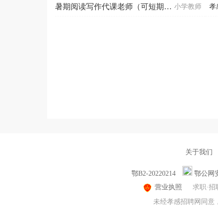
暑期阅读写作代课老师（可短期）3000-5000
小学教师
孝
关于我们
鄂B2-20220214
鄂公网安备
营业执照
求职·招
未经孝感招聘网同意，不