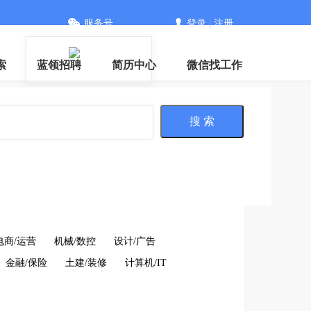
服务号
登录
|
注册
信
索
蓝领招聘
简历中心
微信找工作
搜 索
电商/运营
机械/数控
设计/广告
金融/保险
土建/装修
计算机/IT