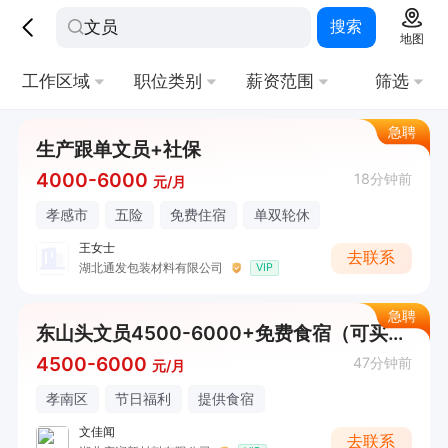
搜索
地图
工作区域
职位类别
薪资范围
筛选
急聘
生产跟单文员+社保
4000-6000
18分钟前
元/月
孝感市
五险
免费住宿
单双轮休
王女士
去联系
湖北通发包装材料有限公司
VIP
急聘
东山头文员4500-6000+免费食宿（可买社保）
4500-6000
47分钟前
元/月
孝南区
节日福利
提供食宿
文佳闻
去联系