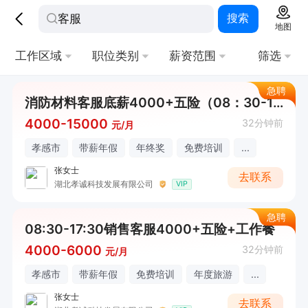
搜索
地图
工作区域
职位类别
薪资范围
筛选
急聘
消防材料客服底薪4000+五险（08：30-17：30）
4000-15000
32分钟前
元/月
孝感市
带薪年假
年终奖
免费培训
...
张女士
去联系
湖北孝诚科技发展有限公司
VIP
急聘
08:30-17:30销售客服4000+五险+工作餐
4000-6000
32分钟前
元/月
孝感市
带薪年假
免费培训
年度旅游
...
张女士
去联系