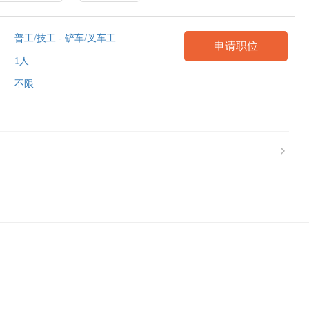
普工/技工 - 铲车/叉车工
申请职位
1人
不限