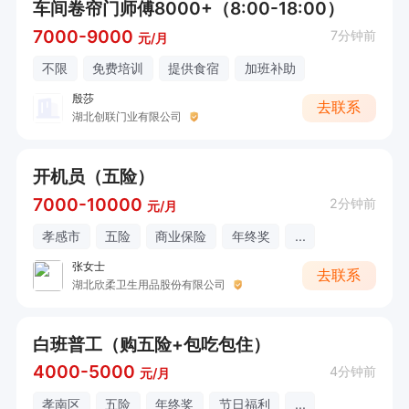
车间卷帘门师傅8000+（8:00-18:00）
7000-9000
7分钟前
元/月
不限
免费培训
提供食宿
加班补助
殷莎
去联系
湖北创联门业有限公司
开机员（五险）
7000-10000
2分钟前
元/月
孝感市
五险
商业保险
年终奖
...
张女士
去联系
湖北欣柔卫生用品股份有限公司
白班普工（购五险+包吃包住）
4000-5000
4分钟前
元/月
孝南区
五险
年终奖
节日福利
...