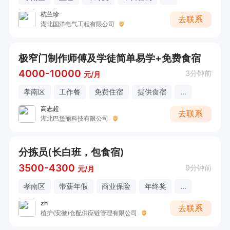
杭兰珍
去联系
湖北国洋电气工程有限公司
极窄门制作师傅及学徒简单易学+免费食宿
4000-10000
3分钟前
元/月
孝南区
工作餐
免费住宿
提供食宿
...
高志超
去联系
湖北巴堡丽科技有限公司
分拣员(长白班，包食宿)
3500-4300
9分钟前
元/月
孝南区
带薪年假
商业保险
年终奖
...
zh
去联系
植护(安徽)仓配供应链管理有限公司