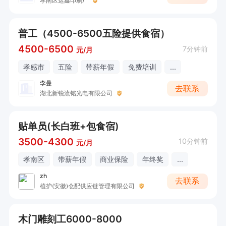
孝南区运鑫印刷厂
普工（4500-6500五险提供食宿）
4500-6500
7分钟前
元/月
孝感市
五险
带薪年假
免费培训
...
李曼
去联系
湖北新锐流铭光电有限公司
贴单员(长白班+包食宿)
3500-4300
10分钟前
元/月
孝南区
带薪年假
商业保险
年终奖
...
zh
去联系
植护(安徽)仓配供应链管理有限公司
木门雕刻工6000-8000