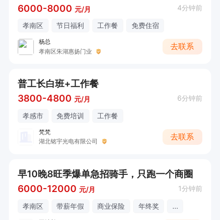
6000-8000
4分钟前
元/月
孝南区
节日福利
工作餐
免费住宿
杨总
去联系
孝南区朱湖惠扬门业
普工长白班+工作餐
3800-4800
6分钟前
元/月
孝感市
免费培训
工作餐
梵梵
去联系
湖北铭宇光电有限公司
早10晚8旺季爆单急招骑手，只跑一个商圈
6000-12000
1分钟前
元/月
孝南区
带薪年假
商业保险
年终奖
...