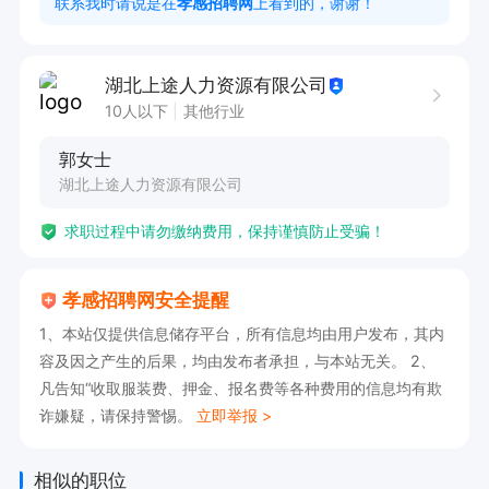
联系我时请说是在
孝感招聘网
上看到的，谢谢！
 🌞公司生产环境干净卫生，空调车间；免费安排
住宿和三餐；住宿配有空调、热水器、有网线等基
湖北上途人力资源有限公司
本生活设施。
10人以下
其他行业
郭女士
湖北上途人力资源有限公司
求职过程中请勿缴纳费用，保持谨慎防止受骗！
孝感招聘网安全提醒
1、本站仅提供信息储存平台，所有信息均由用户发布，其内
容及因之产生的后果，均由发布者承担，与本站无关。 2、
凡告知“收取服装费、押金、报名费等各种费用的信息均有欺
诈嫌疑，请保持警惕。
立即举报 >
相似的职位