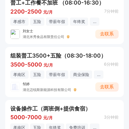
普工+工作餐不加班 （08:00-16:30）
2200-2500
7分钟前
元/月
孝感市
五险
带薪年假
年终奖
...
刘女士
去联系
湖北米秀食品有限责任公司
组装普工3500+五险（08:30-18:00）
3500-5000
6分钟前
元/月
孝南区
五险
带薪年假
商业保险
...
邹婷
去联系
湖北迈锐斯新能源科技有限公司
设备操作工（两班倒+提供食宿）
5000-7000
3分钟前
元/月
孝南区
五险
年终奖
免费培训
...