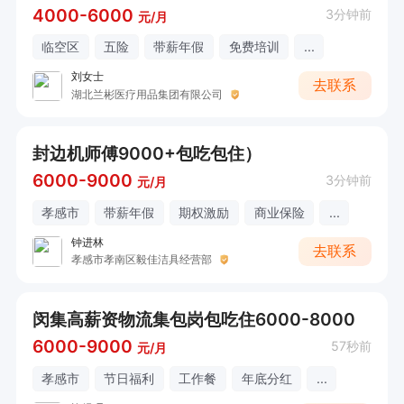
4000-6000
3分钟前
元/月
临空区
五险
带薪年假
免费培训
...
刘女士
去联系
湖北兰彬医疗用品集团有限公司
封边机师傅9000+包吃包住）
6000-9000
3分钟前
元/月
孝感市
带薪年假
期权激励
商业保险
...
钟进林
去联系
孝感市孝南区毅佳洁具经营部
闵集高薪资物流集包岗包吃住6000-8000
6000-9000
57秒前
元/月
孝感市
节日福利
工作餐
年底分红
...