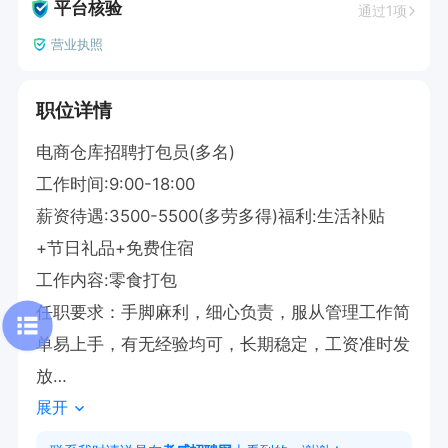
平台核验
通过1项
营业执照
职位详情
电商仓库招聘打包员(多名)

工作时间:9:00-18:00

薪资待遇:3500-5500(多劳多得)福利:生活补贴
+节日礼品+免费住宿

工作内容:零食打包

任职要求：手脚麻利，细心负责，服从管理工作简
单易上手，有无经验均可，长期稳定，工资准时发
放

展开
（最好是闵集乡，三叉镇，祝站镇这三附近的）