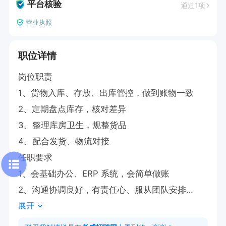
平台核验
通过1项
营业执照
职位详情
岗位职责

1、货物入库、存放、出库管控，做到账物一致

2、定期盘点库存，核对差异

3、整理库房卫生，规整货品

4、配合发货、物流对接

任职要求

1、会基础办公、ERP 系统，会简单做账

2、沟通协调良好，有责任心、服从团队安排

展开
3、略懂新能源优先，能扛压，需要搬货

4、工作时间：08：30-18：00，超时算加班
