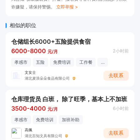
诈嫌疑，请保持警惕。
立即举报 >
相似的职位
仓储组长6000+五险提供食宿
6000-8000
2小时前
元/月
孝感市
五险
免费培训
工作餐
...
文女士
去联系
湖北麦浪朵朵食品有限公司
仓库理货员 白班， 除了旺季，基本上不加班
3500-4000
6小时前
元/月
孝感市
免费培训
加班补助
高佩
去联系
湖北百知文具有限公司