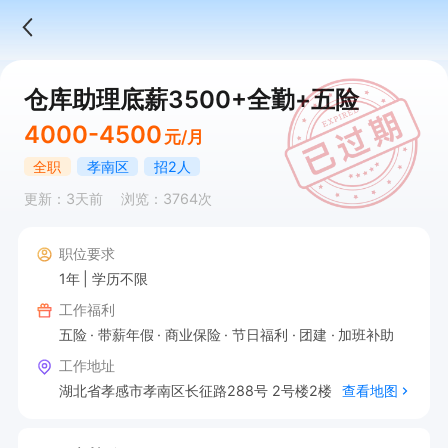
仓库助理底薪3500+全勤+五险
4000-4500
元/月
全职
孝南区
招2人
更新：3天前
浏览：3764次
职位要求
1年
学历不限
工作福利
五险
带薪年假
商业保险
节日福利
团建
加班补助
工作地址
湖北省孝感市孝南区长征路288号 2号楼2楼
查看地图