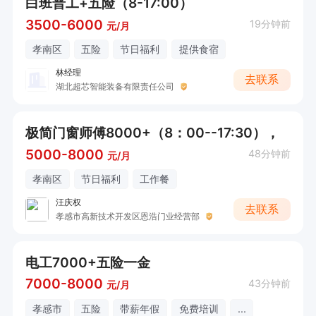
白班普工+五险（8-17:00）
3500-6000
19分钟前
元/月
孝南区
五险
节日福利
提供食宿
林经理
去联系
湖北超芯智能装备有限责任公司
极简门窗师傅8000+（8：00--17:30），
5000-8000
48分钟前
元/月
孝南区
节日福利
工作餐
汪庆权
去联系
孝感市高新技术开发区恩浩门业经营部
电工7000+五险一金
7000-8000
43分钟前
元/月
孝感市
五险
带薪年假
免费培训
...