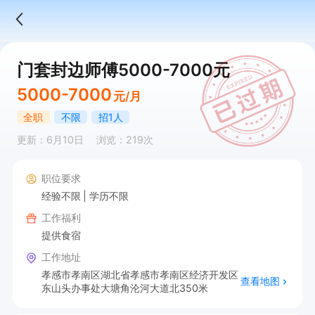
门套封边师傅5000-7000元
5000-7000
元/月
全职
不限
招1人
更新：6月10日
浏览：219次
职位要求
经验不限
学历不限
工作福利
提供食宿
工作地址
孝感市孝南区湖北省孝感市孝南区经济开发区
查看地图
东山头办事处大塘角沦河大道北350米