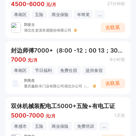
4500-6000
27分钟前
元/月
孝南区
五险
商业保险
年终奖
...
刘女士
去联系
湖北生龙清米酒股份有限公司
封边师傅7000+（8:00 -12；00 13；30-17；30））
7000
9小时前
元/月
孝南区
节日福利
免费住宿
提供食宿
刘先生
去联系
重庆鑫欧丰门业有限公司湖北分公司（渝喜门业）
双休机械装配电工5000+五险+有电工证
5000-7000
1天前
元/月
孝感市
五险
商业保险
免费培训
...