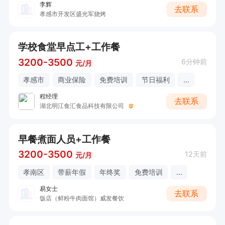
李辉
去联系
孝感市开发区盛光军烧烤
学校食堂早点工+工作餐
3200-3500
6分钟前
元/月
孝感市
商业保险
免费培训
节日福利
...
程经理
去联系
湖北明江食汇食品科技有限公司
早餐煮面人员+工作餐
3200-3500
12天前
元/月
孝南区
带薪年假
年终奖
免费培训
...
易女士
去联系
饭店（鲜粉牛肉面馆）威发餐饮