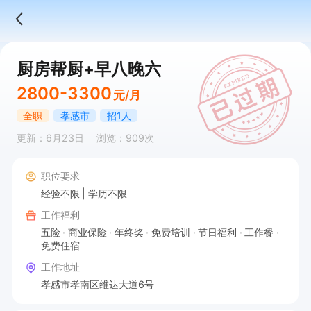
厨房帮厨+早八晚六
2800-3300
元/月
全职
孝感市
招1人
更新：6月23日
浏览：909次
职位要求
经验不限
学历不限
工作福利
五险
商业保险
年终奖
免费培训
节日福利
工作餐
免费住宿
工作地址
孝感市孝南区维达大道6号