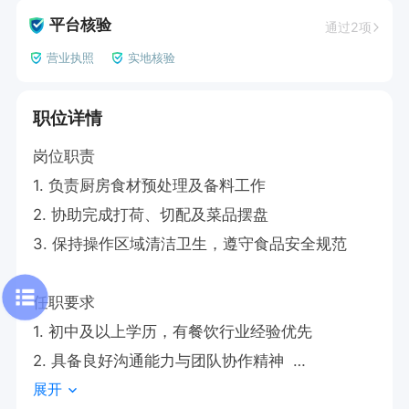
平台核验
通过2项
营业执照
实地核验
职位详情
岗位职责  

1. 负责厨房食材预处理及备料工作  

2. 协助完成打荷、切配及菜品摆盘  

3. 保持操作区域清洁卫生，遵守食品安全规范  

任职要求  

1. 初中及以上学历，有餐饮行业经验优先  

2. 具备良好沟通能力与团队协作精神  

展开
3. 熟悉厨房基本操作流程
