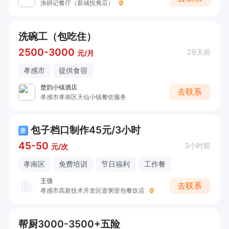
渔耕记餐厅（新城悦隽店）
洗碗工（包吃住）
2500-3000
29天前
元/月
孝感市
提供食宿
楚韵小镇酒店
去联系
孝感市孝南区天仙小镇餐饮服务
包子档口制作45元/3小时
兼
45-50
3小时前
元/次
孝南区
免费培训
节日福利
工作餐
王强
去联系
孝感市高新技术开发区壹粥壹包餐饮店
帮厨3000-3500+五险