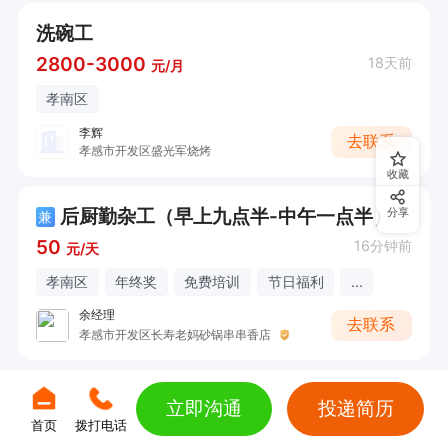
洗碗工
2800-3000
18天前
元/月
孝南区
李辉
去联系
孝感市开发区盛光军烧烤
收藏
后厨勤杂工（早上九点半-中午一点半）
分享
兼
50
16分钟前
元/天
孝南区
年终奖
免费培训
节日福利
...
余经理
去联系
孝感市开发区长寿老妈砂锅串串香店
立即沟通
投递简历
首页
拨打电话