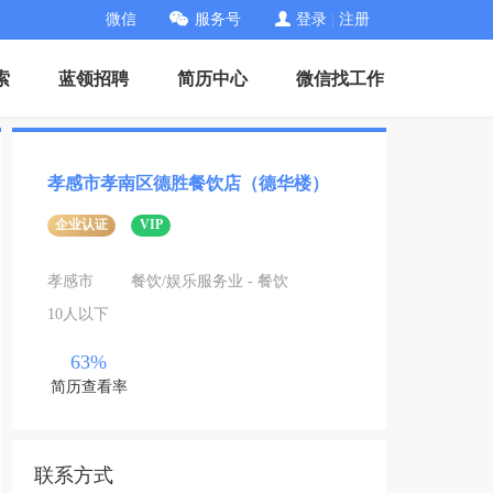
微信
服务号
登录
|
注册
索
蓝领招聘
简历中心
微信找工作
孝感市孝南区德胜餐饮店（德华楼）
企业认证
VIP
孝感市
餐饮/娱乐服务业 - 餐饮
10人以下
63%
简历查看率
联系方式