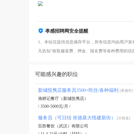
孝感招聘网安全提醒
1、本站仅提供信息储存平台，所有信息均由用户发
凡告知“收取服装费、押金、报名费等各种费用的信
可能感兴趣的职位
新城悦隽店服务员3500+吃住/各种福利
[孝感市]
渔耕记餐厅（新城悦隽店）
/ 3500-5000元/月 /
服务员（可日结 肯德基大悟建新街）
[大悟县]
百胜餐饮（武汉）有限公司
/ 11.4-15元/小时（日结） /