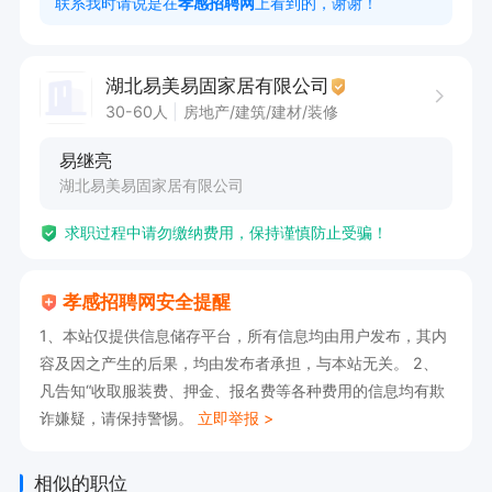
联系我时请说是在
孝感招聘网
上看到的，谢谢！
薪资福利：

湖北易美易固家居有限公司
1. 薪资6000-10000元，丰厚年终奖。

30-60人
房地产/建筑/建材/装修
2. 提供免费培训，助力技能提升。

易继亮
3. 享有节日福利，关怀员工生活。
湖北易美易固家居有限公司
求职过程中请勿缴纳费用，保持谨慎防止受骗！
孝感招聘网安全提醒
1、本站仅提供信息储存平台，所有信息均由用户发布，其内
容及因之产生的后果，均由发布者承担，与本站无关。 2、
凡告知“收取服装费、押金、报名费等各种费用的信息均有欺
诈嫌疑，请保持警惕。
立即举报 >
相似的职位