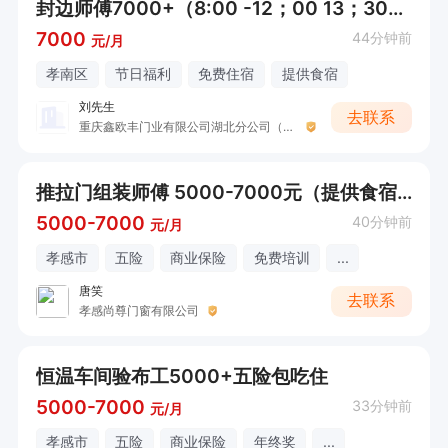
封边师傅7000+（8:00 -12；00 13；30-17；30））
7000
44分钟前
元/月
孝南区
节日福利
免费住宿
提供食宿
刘先生
去联系
重庆鑫欧丰门业有限公司湖北分公司（渝喜门业）
推拉门组装师傅 5000-7000元（提供食宿）
5000-7000
40分钟前
元/月
孝感市
五险
商业保险
免费培训
...
唐笑
去联系
孝感尚尊门窗有限公司
恒温车间验布工5000+五险包吃住
5000-7000
33分钟前
元/月
孝感市
五险
商业保险
年终奖
...