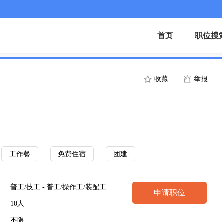
首页
职位搜
收藏
举报
工作餐
免费住宿
团建
普工/技工 - 普工/操作工/装配工
申请职位
10人
不限