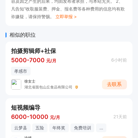
容及因之产生的后果，均由发布者承担，与本站无关。 2、
备注“应聘+岗位”（运营主管/中台助理）即可，我
凡告知“收取服装费、押金、报名费等各种费用的信息均有欺
诈嫌疑，请保持警惕。
立即举报 >
们会尽快回复。
相似的职位
拍摄剪辑师+社保
5000-7000
6小时前
元/月
孝感市
徐女士
去联系
湖北省面包山丘食品有限公司
短视频编导
6000-10000
21天前
元/月
云梦县
五险
年终奖
免费培训
...
涂婷