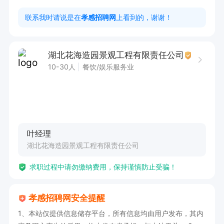
任职要求

联系我时请说是在
孝感招聘网
上看到的，谢谢！
1、1 年以上短视频运营 / 摄像经验，会拍摄剪
辑、会开车，能跑门店，有婚庆酒店相关经验优先

湖北花海造园景观工程有限责任公司
2、薪资福利

10-30人
餐饮/娱乐服务业
试用期薪资：3200 元

转正保底 4000 元，综合月薪 4000-5500 元

薪资构成：底薪 2200 + 全勤 150 + 话费补贴 50
 + 工龄工资 + 绩效 1000 + 各类额外奖励提成

叶经理
额外补贴：现场拍摄 100-300 元 / 次；视频爆款
湖北花海造园景观工程有限责任公司
奖励 200-300 元 / 条；活动成交额 0.5% 提成

求职过程中请勿缴纳费用，保持谨慎防止受骗！
福利：月休 4 天，免费提供午餐，出行油费实报
实销

孝感招聘网安全提醒
1、本站仅提供信息储存平台，所有信息均由用户发布，其内
温馨提示：若电话未及时接听，可直接添加微信，