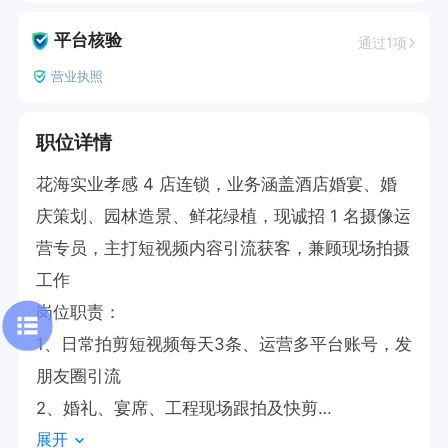
平台核验
通过1项
营业执照
职位详情
花海实业孝感 4 店连锁，业务涵盖酒店婚宴、婚
庆策划、园林造景、鲜花绿植，现诚招 1 名摄像运
营专员，主打短视频内容引流获客，兼顾现场拍摄
工作

岗位职责：

1、日常拍剪短视频每天3条、运营多平台账号，发
朋友圈引流

2、婚礼、宴席、工程现场跟拍及快剪

展开
3、策划节假日营销活动，统计短视频引流客源
