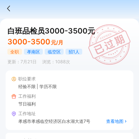
白班品检员3000-3500元
3000-3500
元/月
全职
孝南区
临空区
招1人
更新：7月21日
浏览：1088次
职位要求
经验不限
学历不限
工作福利
节日福利
工作地址
孝感市孝感临空经济区白水湖大道7号
查看地图