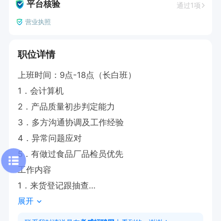
平台核验
通过1项
营业执照
职位详情
上班时间：9点-18点（长白班）

1．会计算机

2．产品质量初步判定能力

3．多方沟通协调及工作经验

4．异常问题应对

5．有做过食品厂品检员优先

工作内容

1．来货登记跟抽查

展开
2．问题产品分类管理

3．线上抽查快递包裹
