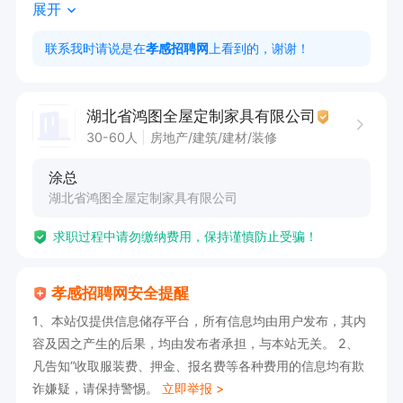
展开
3、做好订单台账、单据归档及月度对账；

4、维护报价标准、解答客户报价疑问，把控报价
联系我时请说是在
孝感招聘网
上看到的，谢谢！
风险。

二、任职要求：

湖北省鸿图全屋定制家具有限公司
1、中专/高中及以上学历，熟练电脑操作；

30-60人
房地产/建筑/建材/装修
2、熟悉全屋定制工艺、板材及五金计价规则;

涂总
2、能看懂CAD图纸，掌握各类计价方式；

湖北省鸿图全屋定制家具有限公司
3、熟练办公软件，会相关设计拆单软件优先。
求职过程中请勿缴纳费用，保持谨慎防止受骗！
（会晨风软件或海讯等）

4、有家具行业报价经验优先，有无经验均可，愿
孝感招聘网安全提醒
意学习即可。

1、本站仅提供信息储存平台，所有信息均由用户发布，其内
三、岗位规范与考核：

容及因之产生的后果，均由发布者承担，与本站无关。 2、
1、报价明细透明、规范合规，严格执行公司价格
凡告知“收取服装费、押金、报名费等各种费用的信息均有欺
与优惠制度，单据日清、定期复盘优化。

诈嫌疑，请保持警惕。
立即举报 >