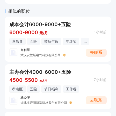
2、核心考核：报价准确率、出单效率、无报价投
相似的职位
诉、单据归档规范、价格制度合规执行。
成本会计6000-9000+五险
6000-9000
1小时前
元/月
孝昌县
五险
带薪年假
年终奖
...
高利琴
去联系
武汉安兰斯电气科技有限公司
主办会计4000-6000+五险
4500-5500
7小时前
元/月
孝南区
五险
节日福利
工作餐
杨经理
去联系
湖北省宏阳新型建材股份有限公司