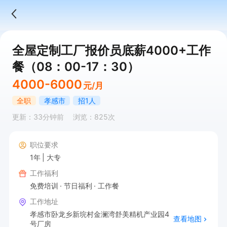
全屋定制工厂报价员底薪4000+工作
餐（08：00-17：30）
4000-6000
元/月
全职
孝感市
招1人
更新：33分钟前
浏览：825次
职位要求
1年
大专
工作福利
免费培训
节日福利
工作餐
工作地址
孝感市卧龙乡新垸村金澜湾舒美精机产业园4
查看地图
号厂房