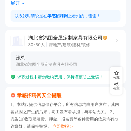
展开
4、上班时间 ：08：00-17：30，公司提供工作
餐。
联系我时请说是在
孝感招聘网
上看到的，谢谢！
湖北省鸿图全屋定制家具有限公司
30-60人
房地产/建筑/建材/装修
涂总
湖北省鸿图全屋定制家具有限公司
求职过程中请勿缴纳费用，保持谨慎防止受骗！
收藏
分享
孝感招聘网安全提醒
1、本站仅提供信息储存平台，所有信息均由用户发布，其内
容及因之产生的后果，均由发布者承担，与本站无关。 2、
凡告知“收取服装费、押金、报名费等各种费用的信息均有欺
诈嫌疑，请保持警惕。
立即举报 >