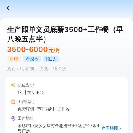
生产跟单文员底薪3500+工作餐（早
八晚五点半）
3500-6000
元/月
全职
孝感市
招2人
更新：1小时前
浏览：4561次
职位要求
1年
学历不限
工作福利
免费培训
节日福利
工作餐
工作地址
孝感市卧龙乡新垸村金澜湾舒美精机产业园4
查看地图
号厂房