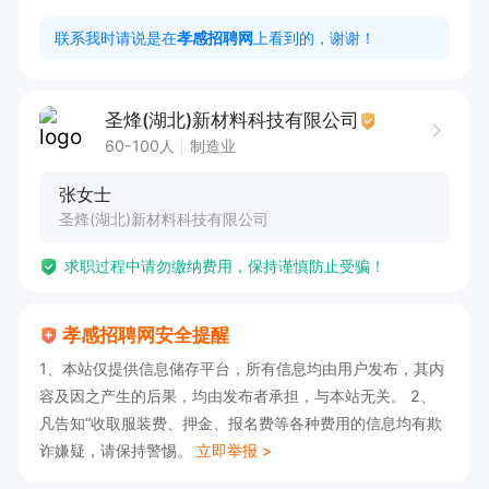
传物料，助力品牌与平台推广。

联系我时请说是在
孝感招聘网
上看到的，谢谢！
任职要求

1、中专及以上学历，1 年以上短视频 / 商业拍摄
圣烽(湖北)新材料科技有限公司
相关经验，热爱摄影摄像，能熟练使用单反相机、
60-100人
制造业
无人机、运动相机等专业设备。

张女士
2、具备扎实摄影基础，掌握布景、布光、构图等
圣烽(湖北)新材料科技有限公司
拍摄技巧，画面审美在线。

求职过程中请勿缴纳费用，保持谨慎防止受骗！
3、精通视频后期流程，熟练使用 PS、PR、剪映
 等剪辑与修图软件，可独立完成从拍摄到成片全
孝感招聘网安全提醒
流程。

1、本站仅提供信息储存平台，所有信息均由用户发布，其内
4、工作积极主动，沟通顺畅，具备良好的团队协
容及因之产生的后果，均由发布者承担，与本站无关。 2、
作意识与执行力。

凡告知“收取服装费、押金、报名费等各种费用的信息均有欺
薪资：5000-6000元，详细薪资可面议
诈嫌疑，请保持警惕。
立即举报 >