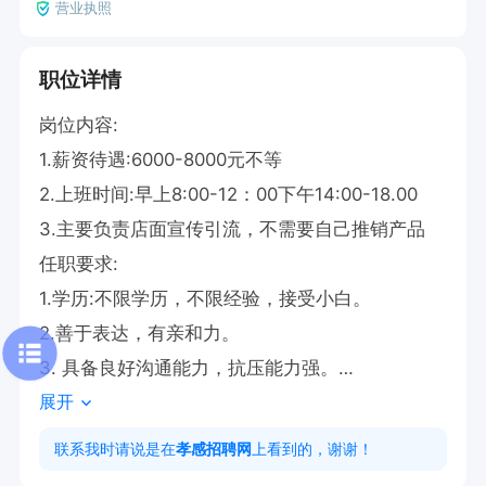
营业执照
职位详情
岗位内容:

1.薪资待遇:6000-8000元不等

2.上班时间:早上8:00-12：00下午14:00-18.00  

3.主要负责店面宣传引流，不需要自己推销产品

任职要求:

1.学历:不限学历，不限经验，接受小白。

2.善于表达，有亲和力。

3. 具备良好沟通能力，抗压能力强。

展开
4.有销售经验者优先。
联系我时请说是在
孝感招聘网
上看到的，谢谢！