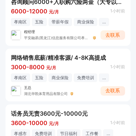
咨询顾问6000+入职购六险两金（大专以上学历）
6000-12000
1小时前
元/月
孝南区
五险
带薪年假
商业保险
...
程经理
去联系
平安融易(黑龙江)信息服务有限公司孝感分公司
网络销售底薪/精准客源/ 4-8K高提成
3000-8000
1小时前
元/月
孝南区
五险
商业保险
免费培训
...
王总
去联系
湖北华凯体育用品有限公司
话务员无责3600元-10000元
3600-10000
1小时前
元/月
孝感市
免费培训
节日福利
工作餐
...