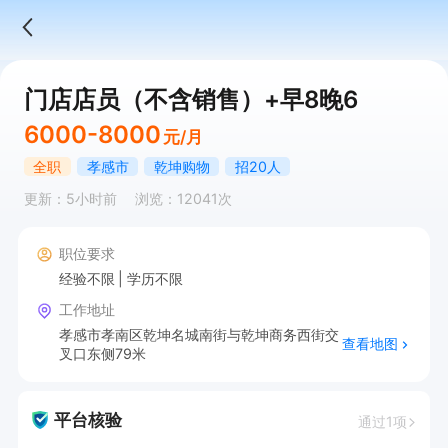
门店店员（不含销售）+早8晚6
6000-8000
元/月
全职
孝感市
乾坤购物
招20人
更新：5小时前
浏览：12041次
职位要求
经验不限
学历不限
工作地址
孝感市孝南区乾坤名城南街与乾坤商务西街交
查看地图
叉口东侧79米
平台核验
通过1项