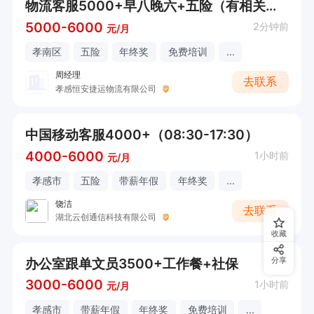
物流客服5000+早八晚六+五险（有相关经验）
5000-6000
2分钟前
元/月
孝南区
五险
年终奖
免费培训
...
周经理
去联系
孝感恒安捷运物流有限公司
中国移动客服4000+（08:30-17:30）
4000-6000
1小时前
元/月
孝感市
五险
带薪年假
年终奖
...
饶洁
去联系
湖北云创通信科技有限公司
收藏
办公室跟单文员3500+工作餐+社保
分享
3000-6000
1小时前
元/月
孝感市
带薪年假
年终奖
免费培训
...