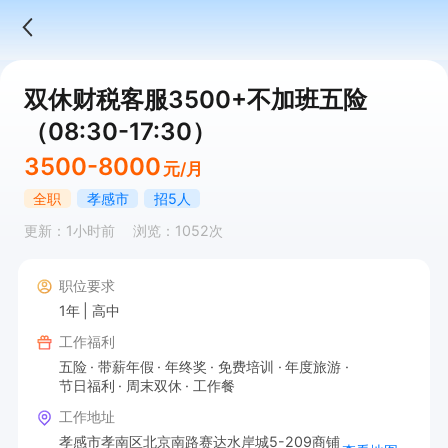
双休财税客服3500+不加班五险
（08:30-17:30）
3500-8000
元/月
全职
孝感市
招5人
更新：1小时前
浏览：1052次
职位要求
1年
高中
工作福利
五险
带薪年假
年终奖
免费培训
年度旅游
节日福利
周末双休
工作餐
工作地址
孝感市孝南区北京南路赛达水岸城5-209商铺