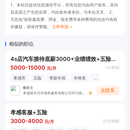
1、本站仅提供信息储存平台，所有信息均由用户发布，其内
容及因之产生的后果，均由发布者承担，与本站无关。 2、
凡告知“收取服装费、押金、报名费等各种费用的信息均有欺
诈嫌疑，请保持警惕。
立即举报 >
相似的职位
4s店汽车接待底薪3000+业绩绩效+五险一金（接受小白应届毕业生驾驶熟练
5000-15000
1小时前
元/月
孝感市
五险
带薪年假
年终奖
...
杨女士
去联系
孝感裕丰汽车销售服务有限公司环川路分公司
孝感客服+五险
3000-4000
21分钟前
元/月