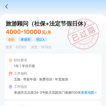
旅游顾问（社保+法定节假日休）
4000-10000
元/月
全职
孝感市
招2人
更新：6月9日
浏览：1879次
职位要求
1年
学历不限
工作福利
五险
带薪年假
免费培训
年度旅游
工作地址
孝感市北京路34-3号航天花园东门南侧100米
查看地图