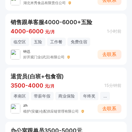
去联系
湖北米秀食品有限责任公司
销售跟单客服4000-6000+五险
4000-6000
1小时前
元/月
临空区
五险
工作餐
免费住宿
钟总
去联系
好开观门业(武汉)有限公司
退货员(白班+包食宿)
3500-4000
15分钟前
元/月
孝南区
带薪年假
商业保险
年终奖
...
zh
去联系
植护(安徽)仓配供应链管理有限公司
办公室跟单员3500-5000元