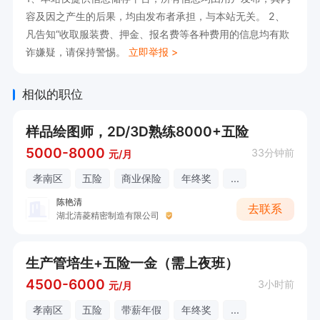
1、底薪：7000-7500 元 / 月，综合月薪（底薪 + 
容及因之产生的后果，均由发布者承担，与本站无关。 2、
绩效 + 加班补助）不含社保到手11000-12000左
凡告知“收取服装费、押金、报名费等各种费用的信息均有欺
诈嫌疑，请保持警惕。
立即举报 >
右；

2、加班费：按底薪时薪核算，多劳多得；

相似的职位
3、绩效与月产值挂钩，超额越多绩效越高。

职位福利：缴纳五险，提供包吃包住，另享加班补
样品绘图师，2D/3D熟练8000+五险
助。
5000-8000
33分钟前
元/月
孝南区
五险
商业保险
年终奖
...
陈艳清
去联系
湖北清菱精密制造有限公司
生产管培生+五险一金（需上夜班）
4500-6000
3小时前
元/月
孝南区
五险
带薪年假
年终奖
...