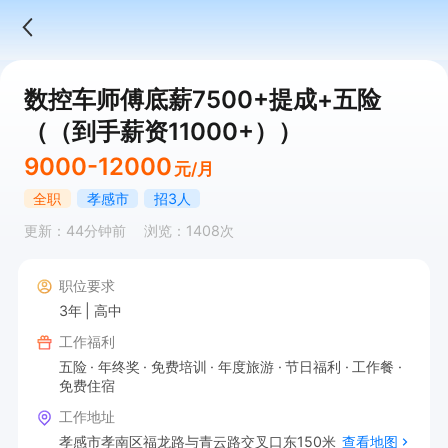
数控车师傅底薪7500+提成+五险
（（到手薪资11000+））
9000-12000
元/月
全职
孝感市
招3人
更新：44分钟前
浏览：1408次
职位要求
3年
高中
工作福利
五险
年终奖
免费培训
年度旅游
节日福利
工作餐
免费住宿
工作地址
孝感市孝南区福龙路与青云路交叉口东150米
查看地图