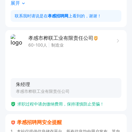
展开
3、使用量具自检产品，记录数据，及时上报异常

4、负责设备日常养护，协助处理简易故障

联系我时请说是在
孝感招聘网
上看到的，谢谢！
5、按生产计划完成任务，严守安全操作规范

任职要求

孝感市桦联工业有限责任公司
1、中专 / 技校及以上学历，机械、数控相关专业
60-100人
制造业
优先

2、3 年以上数控车实操经验，有批量、模具加工
经验优先

3、熟悉广数、凯恩帝系统，可独立对刀、调机

朱经理
4、能看懂机械图纸，掌握加工工艺与尺寸公差

孝感市桦联工业有限责任公司
5、工作时间： 8 小时工作制，超出算加班

求职过程中请勿缴纳费用，保持谨慎防止受骗！
夏季：8:00-12:00，14:00-18:00

冬季：8:00-12:00，13:30-17:30

孝感招聘网安全提醒
薪资待遇

1、本站仅提供信息储存平台，所有信息均由用户发布，其内