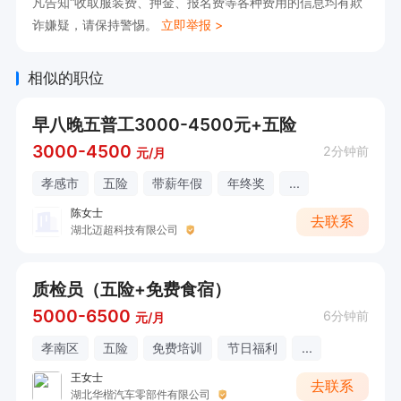
凡告知“收取服装费、押金、报名费等各种费用的信息均有欺
诈嫌疑，请保持警惕。
立即举报 >
相似的职位
早八晚五普工3000-4500元+五险
3000-4500
2分钟前
元/月
孝感市
五险
带薪年假
年终奖
...
陈女士
去联系
湖北迈超科技有限公司
质检员（五险+免费食宿）
5000-6500
6分钟前
元/月
孝南区
五险
免费培训
节日福利
...
王女士
去联系
湖北华楷汽车零部件有限公司