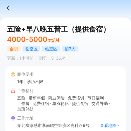
五险+早八晚五普工（提供食宿）
4000-5000
元/月
全职
临空区
临空区
招3人
更新：1小时前
浏览：5136次
职位要求
1年
学历不限
工作福利
五险
带薪年假
商业保险
免费培训
节日福利
工作餐
免费住宿
单双轮休
提供食宿
交通补助
加班补助
工作地址
湖北省孝感市孝南临空经济区高科路9号
查看地图