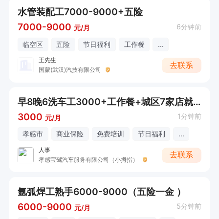
水管装配工7000-9000+五险
7000-9000
6分钟前
元/月
临空区
五险
节日福利
工作餐
...
王先生
去联系
国蒙(武汉)汽技有限公司
早8晚6洗车工3000+工作餐+城区7家店就近分配（接受大龄工）
3000
1分钟前
元/月
孝感市
商业保险
免费培训
节日福利
...
人事
去联系
孝感宝驾汽车服务有限公司（小拇指）
氩弧焊工熟手6000-9000（五险一金 ）
6000-9000
5分钟前
元/月