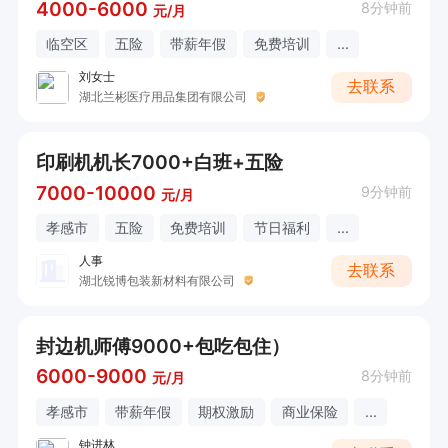
4000-6000
8分钟前
元/月
临空区
五险
带薪年假
免费培训
...
刘女士
去联系
湖北兰彬医疗用品集团有限公司
印刷机机长7000+白班+五险
7000-10000
9分钟前
元/月
孝感市
五险
免费培训
节日福利
...
人事
去联系
湖北锐博包装新材料有限公司
封边机师傅9000+包吃包住）
6000-9000
8分钟前
元/月
孝感市
带薪年假
期权激励
商业保险
...
钟进林