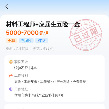
材料工程师+应届生五险一金
5000-7000
元/月
全职
东城区
招1人
更新：7月17日
浏览：433次
职位要求
经验不限
本科
工作福利
五险
带薪年假
工作餐
住房公积金
免费住宿
工作地址
孝感市协丰高科产业园协丰路1号