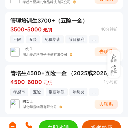
孝感市星期九食品科技有限公司
管理培训生3700+（五险一金）
3500-5000
40分钟前
元/月
不限
五险
免费培训
节日福利
...
白先生
去联系
湖北美尔格电子股份有限公司
收藏
管培生4500+五险一金 （2025或2026届）
分享
4500-6000
1小时前
元/月
孝感市
五险
带薪年假
年终奖
...
陶女士
去联系
湖北华雪物流有限公司
立即沟通
投递简历