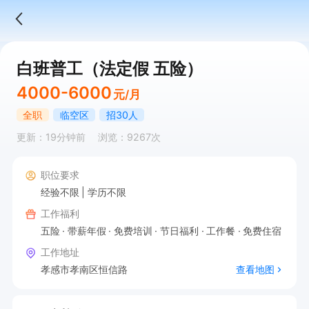
白班普工（法定假 五险）
4000-6000
元/月
全职
临空区
招30人
更新：19分钟前
浏览：9267次
职位要求
经验不限
学历不限
工作福利
五险
带薪年假
免费培训
节日福利
工作餐
免费住宿
工作地址
孝感市孝南区恒信路
查看地图