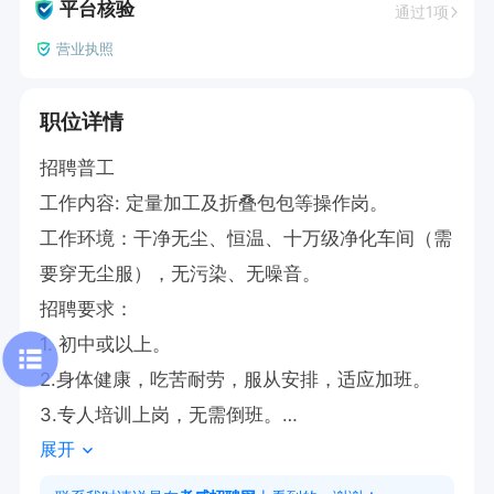
平台核验
通过1项
营业执照
职位详情
招聘普工

工作内容: 定量加工及折叠包包等操作岗。

工作环境：干净无尘、恒温、十万级净化车间（需
要穿无尘服），无污染、无噪音。

招聘要求：

1. 初中或以上。

2.身体健康，吃苦耐劳，服从安排，适应加班。

3.专人培训上岗，无需倒班。

展开
4.有制衣经验优先。

5.应届毕业生优先。
