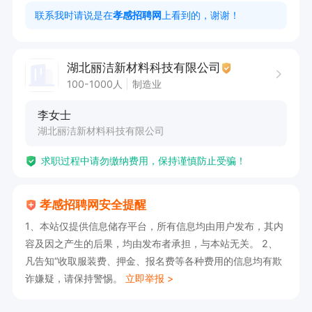
任职要求：

联系我时请说是在
孝感招聘网
上看到的，谢谢！
1. 具备扎实的体系建设与管理知识，熟悉内审流
程。

湖北丽洁新材料科技有限公司
2. 拥有出色的培训组织与沟通能力，能有效推广
100-1000人
制造业
体系标准。

李女士
3. 具备良好的抗压能力，可应对外部审核等工
湖北丽洁新材料科技有限公司
作。

求职过程中请勿缴纳费用，保持谨慎防止受骗！
上班时间：长白班

孝感招聘网安全提醒
1、本站仅提供信息储存平台，所有信息均由用户发布，其内
该岗位薪资4000-6000，提供五险、免费培训、
容及因之产生的后果，均由发布者承担，与本站无关。 2、
年度旅游、节日福利、工作餐、免费住宿等优厚待
凡告知“收取服装费、押金、报名费等各种费用的信息均有欺
遇。
诈嫌疑，请保持警惕。
立即举报 >