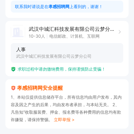
7.当日红包，咖啡，下午茶等福利，不定期下午
联系我时请说是在
孝感招聘网
上看到的，谢谢！
茶，带薪年

假

武汉中城汇科技发展有限公司云梦分公司
8.正规正规正规，重要的事情说三遍

10-30人
电信邮政、计算机、互联网
9.非贷款，非金融，非卖房子，非卖化妆品，非卖
人事
产品。

武汉中城汇科技发展有限公司云梦分公司
10.只要来了都是朋友，不加班，不催业绩

求职过程中请勿缴纳费用，保持谨慎防止受骗！
上班时间：早九晚六，中午休息一个半小时，周日
固定休息

孝感招聘网安全提醒
薪资范围：8000-20000元/月底薪：3200元/月提
1、本站仅提供信息储存平台，所有信息均由用户发布，其内
成方式：按单提成；

容及因之产生的后果，均由发布者承担，与本站无关。 2、
奖金补贴：日日开单奖，年终奖，全勤奖
凡告知“收取服装费、押金、报名费等各种费用的信息均有欺
诈嫌疑，请保持警惕。
立即举报 >