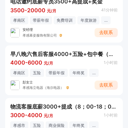
电话邀约底薪专员3500+高提成+奖金
3500-20000
41分钟前
元/月
孝南区
带薪年假
免费培训
年度旅游
...
安经理
去联系
孝感幕姿服饰有限公司
早八晚六售后客服4000+五险+包中餐（有客服经验优先）
4000-6000
1小时前
元/月
孝南区
五险
带薪年假
年终奖
...
彭女士
去联系
孝感海立电器（海尔电器）
物流客服底薪3000+提成（8；00-18；00）
3000-4000
1小时前
元/月
孝感市
五险
商业保险
年终奖
...