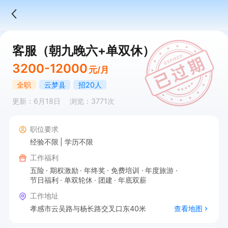
客服（朝九晚六+单双休）
3200-12000
元/月
全职
云梦县
招20人
更新：6月18日
浏览：3771次
职位要求
经验不限
学历不限
工作福利
五险
期权激励
年终奖
免费培训
年度旅游
节日福利
单双轮休
团建
年底双薪
工作地址
孝感市云吴路与杨长路交叉口东40米
查看地图