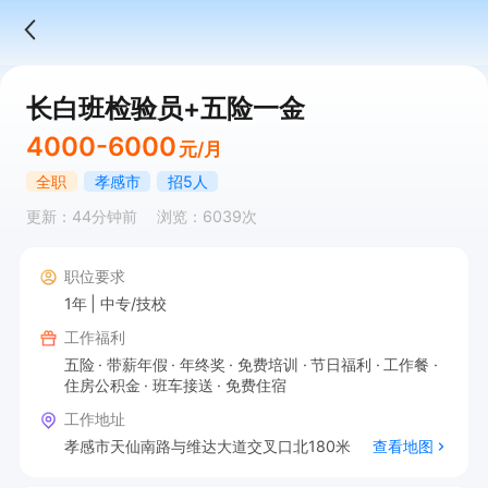
长白班检验员+五险一金
4000-6000
元/月
全职
孝感市
招5人
更新：44分钟前
浏览：6039次
职位要求
1年
中专/技校
工作福利
五险
带薪年假
年终奖
免费培训
节日福利
工作餐
住房公积金
班车接送
免费住宿
工作地址
孝感市天仙南路与维达大道交叉口北180米
查看地图