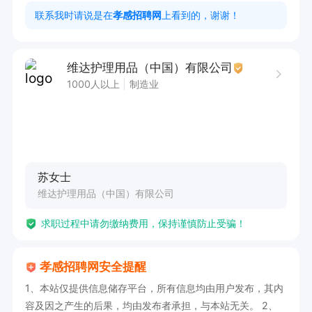
1、高中或中专及以上学历；

联系我时请说是在
孝感招聘网
上看到的，谢谢！
2、具备质量控制相关知识、质量检测能力；

3、具备较好沟通能力、逻辑推理能力、分析判定
维达护理用品（中国）有限公司
能力、实验操作能力；

1000人以上
制造业
4、熟练使用常用办公软件。

5、工作时间：早上10：00-晚上22：00  提供食
宿

工作地：孝感
苏女士
维达护理用品（中国）有限公司
求职过程中请勿缴纳费用，保持谨慎防止受骗！
孝感招聘网安全提醒
1、本站仅提供信息储存平台，所有信息均由用户发布，其内
容及因之产生的后果，均由发布者承担，与本站无关。 2、