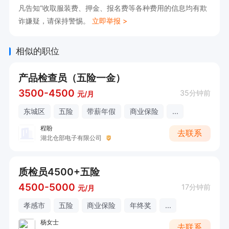
凡告知“收取服装费、押金、报名费等各种费用的信息均有欺
诈嫌疑，请保持警惕。
立即举报 >
相似的职位
产品检查员（五险一金）
3500-4500
35分钟前
元/月
东城区
五险
带薪年假
商业保险
...
程盼
去联系
湖北仓部电子有限公司
质检员4500+五险
4500-5000
17分钟前
元/月
孝感市
五险
商业保险
年终奖
...
杨女士
去联系