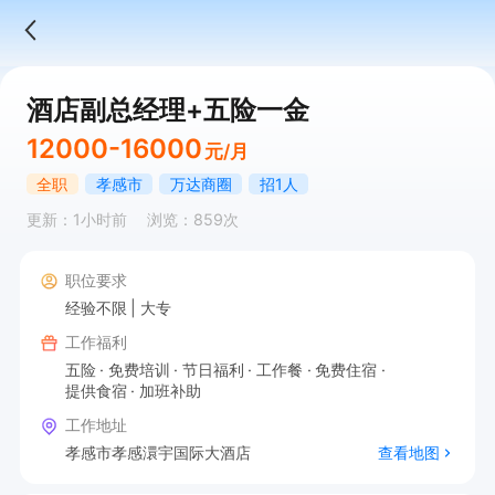
酒店副总经理+五险一金
12000-16000
元/月
全职
孝感市
万达商圈
招1人
更新：1小时前
浏览：859次
职位要求
经验不限
大专
工作福利
五险
免费培训
节日福利
工作餐
免费住宿
提供食宿
加班补助
工作地址
孝感市孝感澴宇国际大酒店
查看地图