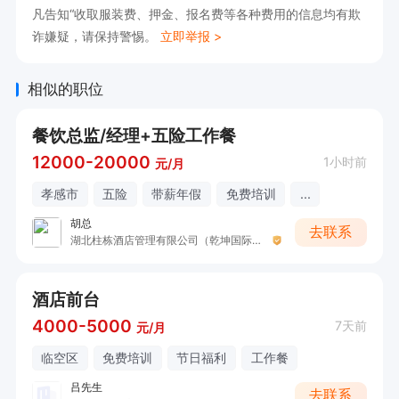
凡告知“收取服装费、押金、报名费等各种费用的信息均有欺
诈嫌疑，请保持警惕。
立即举报 >
相似的职位
餐饮总监/经理+五险工作餐
12000-20000
1小时前
元/月
孝感市
五险
带薪年假
免费培训
...
胡总
去联系
湖北柱栋酒店管理有限公司（乾坤国际大酒店）
酒店前台
4000-5000
7天前
元/月
临空区
免费培训
节日福利
工作餐
吕先生
去联系