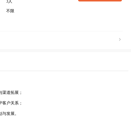
3人
不限
与渠道拓展；
护客户关系；
划与发展。