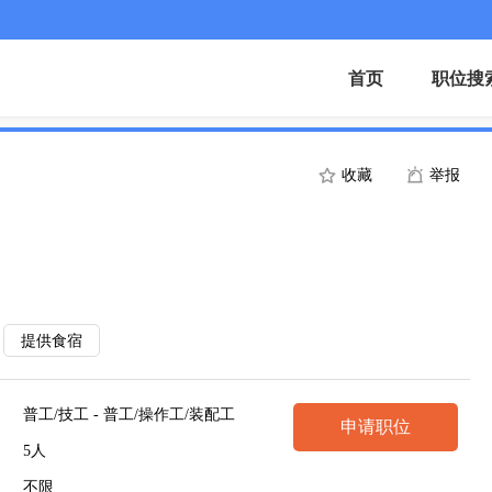
首页
职位搜
收藏
举报
提供食宿
普工/技工 - 普工/操作工/装配工
申请职位
5人
不限