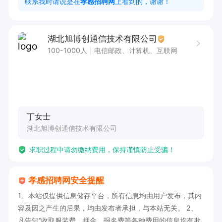
联系我时请说是在
孝感招聘网
上看到的，谢谢！
划执行情况，确保按时、保质、保量完成。

2. 严格监督生产线操作规范，持续优化工艺流
湖北旭博创通信技术有限公司
程，致力于提升生产效率与产品良率。

100-1000人
电信邮政、计算机、互联网
工作时间：长白班，08:00 - 20:00

福利待遇优厚，提供食宿、全勤奖、交通补助、岗
丁女士
位补贴、内推奖、优秀员工奖、节日福利。

湖北旭博创通信技术有限公司
工作环境宜人，空调车间冬暖夏凉，具备晋升空
求职过程中请勿缴纳费用，保持谨慎防止受骗！
间，还有五险、免费培训等福利。
孝感招聘网安全提醒
1、本站仅提供信息储存平台，所有信息均由用户发布，其内
容及因之产生的后果，均由发布者承担，与本站无关。 2、
凡告知“收取服装费、押金、报名费等各种费用的信息均有欺