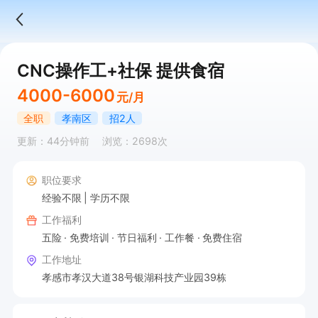
CNC操作工+社保 提供食宿
4000-6000
元/月
全职
孝南区
招2人
更新：44分钟前
浏览：2698次
职位要求
经验不限
学历不限
工作福利
五险
免费培训
节日福利
工作餐
免费住宿
工作地址
孝感市孝汉大道38号银湖科技产业园39栋