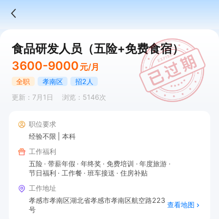
食品研发人员（五险+免费食宿）
3600-9000
元/月
全职
孝南区
招2人
更新：7月1日
浏览：5146次
职位要求
经验不限
本科
工作福利
五险
带薪年假
年终奖
免费培训
年度旅游
节日福利
工作餐
班车接送
住房补贴
工作地址
孝感市孝南区湖北省孝感市孝南区航空路223
查看地图
号