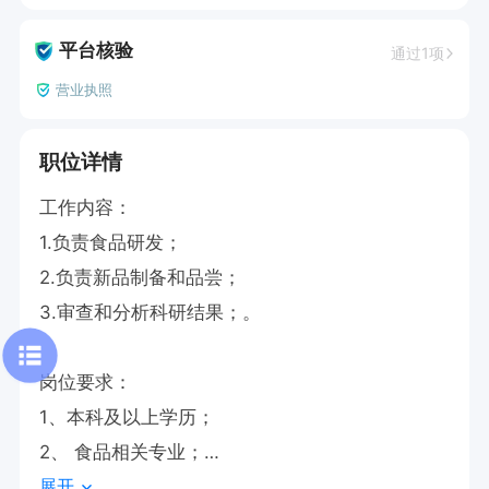
平台核验
通过1项
营业执照
职位详情
工作内容：

1.负责食品研发；

2.负责新品制备和品尝；

3.审查和分析科研结果；。

岗位要求：

1、本科及以上学历；

2、 食品相关专业；

展开
3、做事踏实认真，具有创新精神和市场意识。
