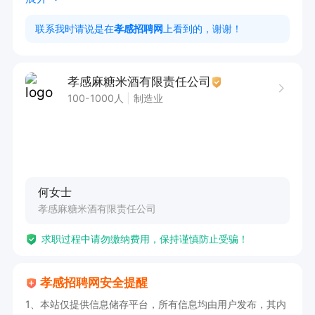
联系我时请说是在
孝感招聘网
上看到的，谢谢！
工作地址：孝感市航空路223号

工作时间：：8:00-11:30,14:00-17:30。

孝感麻糖米酒有限责任公司
100-1000人
制造业
单位福利：缴纳社保、带薪年假、节假日休息、节
假日发放礼品、年度旅游、提供食宿、晋升空间
等。

何女士
有意向者请投简历，直接给我们打电话！
孝感麻糖米酒有限责任公司
求职过程中请勿缴纳费用，保持谨慎防止受骗！
孝感招聘网安全提醒
1、本站仅提供信息储存平台，所有信息均由用户发布，其内