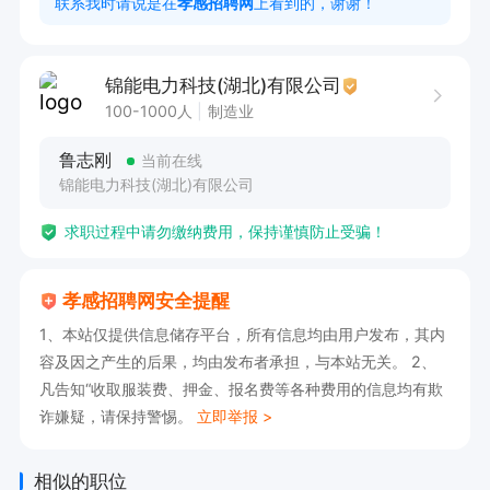
联系我时请说是在
孝感招聘网
上看到的，谢谢！
工作时间：每天工作8小时，加班另算。

锦能电力科技(湖北)有限公司
100-1000人
制造业
福利待遇：

鲁志刚
当前在线
1. 可购买社保，享受五险保障。

锦能电力科技(湖北)有限公司
2. 设有食堂，提供工作餐。

求职过程中请勿缴纳费用，保持谨慎防止受骗！
3. 提供免费住宿，四人宿舍，单独卫浴间，

4. 白班每天八小时偶尔有加班，加班费费另算。

孝感招聘网安全提醒
5. 发放节日礼品、生日礼品，关怀备至。

1、本站仅提供信息储存平台，所有信息均由用户发布，其内
6. 组织年度旅游，放松身心。

容及因之产生的后果，均由发布者承担，与本站无关。 2、
7. 提供免费培训，助力个人成长。
凡告知“收取服装费、押金、报名费等各种费用的信息均有欺
诈嫌疑，请保持警惕。
立即举报 >
相似的职位