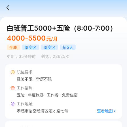
白班普工5000+五险（8:00-7:00）
4000-5500
元/月
全职
临空区
临空区
招5人
更新：35分钟前
浏览：22625次
职位要求
经验不限
学历不限
工作福利
五险
年度旅游
工作餐
免费住宿
工作地址
孝感市临空经济区楚才路七号
查看地图