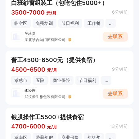
白班纱窗组装工（包吃包住5000+）
3500-7000
6分钟前
元/月
临空区
免费培训
节日福利
工作餐
...
吴珍贵
去联系
湖北纱合尚门窗有限公司
普工4500-6500元（提供食宿）
4500-6500
9分钟前
元/月
孝感市
五险
商业保险
节日福利
...
李经理
去联系
武汉爱生雅包装有限公司
镀膜操作工5500+提供食宿
4700-6000
13分钟前
元/月
孝南区
带薪年假
商业保险
年终奖
...