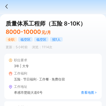
质量体系工程师（五险 8-10K）
8000-10000
元/月
全职
临空区
临空区
招1人
更新：5小时前
浏览：1114次
职位要求
3年
大专
工作福利
五险
节日福利
工作餐
免费住宿
工作地址
孝感市楚能大道6号
查看地图