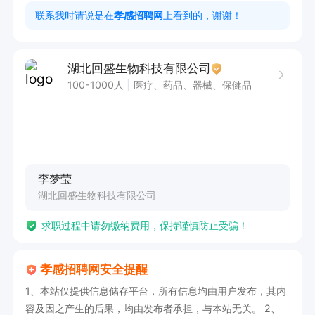
5、负责验证管理文件、验证用设备仪器SOP的起
联系我时请说是在
孝感招聘网
上看到的，谢谢！
草和修订,负责验证设备仪器的使用记录和维护保
养记录并归档。

湖北回盛生物科技有限公司
6、负责验证工作中变更、偏差的监督、管理,并负
100-1000人
医疗、药品、器械、保健品
责审核验证工作中出现的变更、偏差报告。

7、参与企业新建和改建项目的验证以及新产品、
新设备的生产工艺验证并实施、出具报告。

8、其他质量运行活动相关的任务。

李梦莹
岗位要求:

湖北回盛生物科技有限公司
1、具有药学、药物分析、分析化学等相关专业，
求职过程中请勿缴纳费用，保持谨慎防止受骗！
本科及以上学历，制药行业QA验证岗位3年以上工
作经验，具有FDA认证经验者优先。

孝感招聘网安全提醒
2、熟悉药品GMP的质量管理体系相关知识，能起
1、本站仅提供信息储存平台，所有信息均由用户发布，其内
草或修订验证类的文件。

容及因之产生的后果，均由发布者承担，与本站无关。 2、