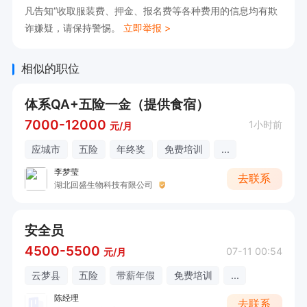
3、胜任确认与验证的工作，独立起草验证方案和
凡告知“收取服装费、押金、报名费等各种费用的信息均有欺
诈嫌疑，请保持警惕。
立即举报 >
报告且能独立完成验证与确认的工作。

4、具备较好的文字编辑能力;较强的沟通、协作能
相似的职位
力，较好的团队合作精神
体系QA+五险一金（提供食宿）
7000-12000
1小时前
元/月
应城市
五险
年终奖
免费培训
...
李梦莹
去联系
湖北回盛生物科技有限公司
安全员
4500-5500
07-11 00:54
元/月
云梦县
五险
带薪年假
免费培训
...
陈经理
去联系