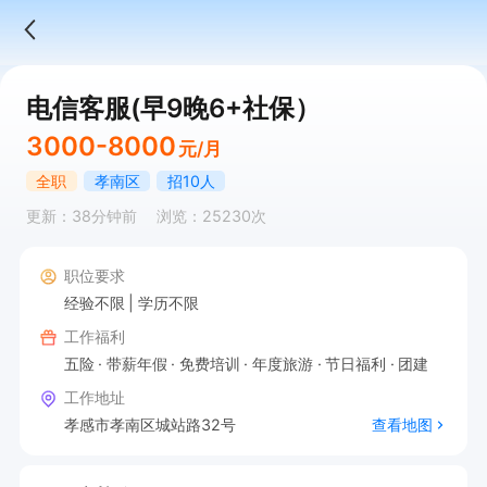
电信客服(早9晚6+社保）
3000-8000
元/月
全职
孝南区
招10人
更新：38分钟前
浏览：25230次
职位要求
经验不限
学历不限
工作福利
五险
带薪年假
免费培训
年度旅游
节日福利
团建
工作地址
孝感市孝南区城站路32号
查看地图