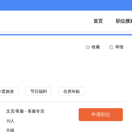
首页
职位搜
收藏
举报
年度旅游
节日福利
住房补贴
文员/客服 - 客服专员
申请职位
10人
不限