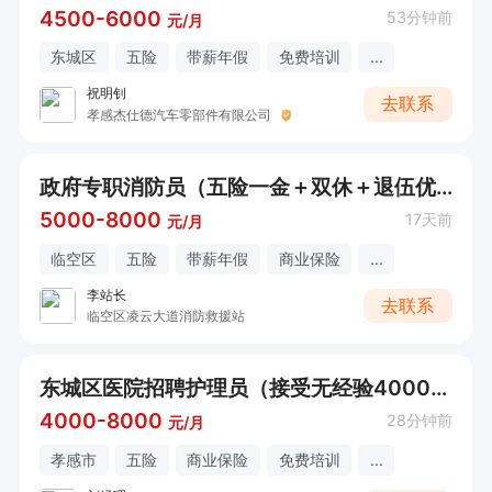
4500-6000
53分钟前
元/月
东城区
五险
带薪年假
免费培训
...
祝明钊
去联系
孝感杰仕德汽车零部件有限公司
政府专职消防员（五险一金＋双休＋退伍优先）
5000-8000
17天前
元/月
临空区
五险
带薪年假
商业保险
...
李站长
去联系
临空区凌云大道消防救援站
东城区医院招聘护理员（接受无经验4000+）
4000-8000
28分钟前
元/月
孝感市
五险
商业保险
免费培训
...