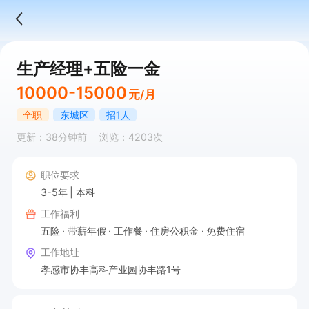
生产经理+五险一金
10000-15000
元/月
全职
东城区
招1人
更新：38分钟前
浏览：4203次
职位要求
3-5年
本科
工作福利
五险
带薪年假
工作餐
住房公积金
免费住宿
工作地址
孝感市协丰高科产业园协丰路1号