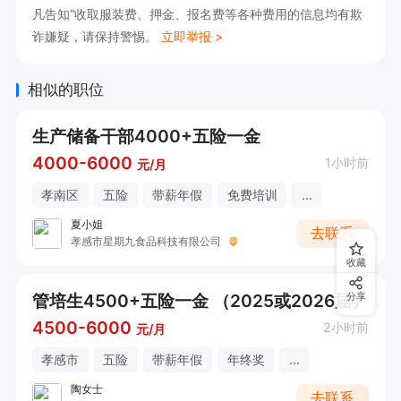
美好未来。
凡告知“收取服装费、押金、报名费等各种费用的信息均有欺
诈嫌疑，请保持警惕。
立即举报 >
相似的职位
生产储备干部4000+五险一金
4000-6000
1小时前
元/月
孝南区
五险
带薪年假
免费培训
...
夏小姐
去联系
孝感市星期九食品科技有限公司
收藏
管培生4500+五险一金 （2025或2026届）
分享
4500-6000
2小时前
元/月
孝感市
五险
带薪年假
年终奖
...
陶女士
去联系