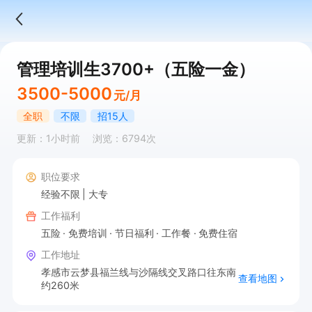
管理培训生3700+（五险一金）
3500-5000
元/月
全职
不限
招15人
更新：1小时前
浏览：6794次
职位要求
经验不限
大专
工作福利
五险
免费培训
节日福利
工作餐
免费住宿
工作地址
孝感市云梦县福兰线与沙隔线交叉路口往东南
查看地图
约260米