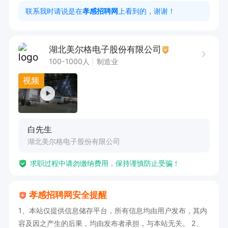
2. 具备较强的学习能力与发展潜力，渴望在管理
联系我时请说是在
孝感招聘网
上看到的，谢谢！
领域深入发展。

3. 拥有积极进取的工作态度，愿意与公司共同成
湖北美尔格电子股份有限公司
长进步。

100-1000人
制造业
视频
福利待遇：

1. 入职即享五险，一年后购买公积金。

2. 提供免费食宿，解决生活后顾之忧。

白先生
3. 薪资4000+（含五险一金），还有免费培训、
湖北美尔格电子股份有限公司
节日福利、工作餐等。

求职过程中请勿缴纳费用，保持谨慎防止受骗！
公司总部位于云梦开发区，在荆州、合肥、青岛、
孝感招聘网安全提醒
中山、洛阳等地均设有生产工厂，发展平台广阔。
1、本站仅提供信息储存平台，所有信息均由用户发布，其内
诚邀广大毕业生加入，投递简历或电话联系，共创
容及因之产生的后果，均由发布者承担，与本站无关。 2、