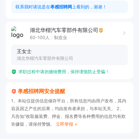
家婆、用友等财务系统实际操作经验，会使用 SA
联系我时请说是在
孝感招聘网
上看到的，谢谢！
P 者优先。

6. 能够处理财务日常应收应付对账相关工作。

湖北华楷汽车零部件有限公司
60-100人
制造业
岗位职责：

王女士
1、负责供应商发票审核、采购入账、月度供应商
湖北华楷汽车零部件有限公司
对账、付款计划编制与付款单据处理；

求职过程中请勿缴纳费用，保持谨慎防止受骗！
2、负责销售开票、客户往来对账、回款核销、应
收账款账龄跟踪与逾期款项跟进；

孝感招聘网安全提醒
3、处理采购暂估、销售退货、往来折让、坏账计
1、本站仅提供信息储存平台，所有信息均由用户发布，其内
提等账务，编制应收应付账龄、资金付款报表；

容及因之产生的后果，均由发布者承担，与本站无关。 2、
4、维护客户、供应商档案，管理合同、发票、对
凡告知“收取服装费、押金、报名费等各种费用的信息均有欺
账单等财务档案；

诈嫌疑，请保持警惕。
立即举报 >
5、月末完成往来模块结账，协调业务部门规范单