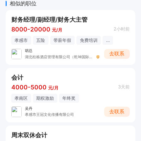
相似的职位
据流程。

财务经理/副经理/财务大主管
工作时间：8:00 - 17:00，双休

8000-20000
2小时前
元/月
孝感市
五险
带薪年假
免费培训
...
福利待遇：试用期购买五险，提供免费住宿（宿舍
胡总
设施齐全，每月评选优秀宿舍有奖金），免费工作
去联系
湖北柱栋酒店管理有限公司（乾坤国际大酒店）
餐，有工龄奖，每年一次免费体检，节日有礼品及
年货，每月 15 号准时发放工资（遇节假日提前发
会计
放），还提供免费培训、节日福利等。
4000-5000
3天前
元/月
孝南区
期权激励
年终奖
吴丹
去联系
孝感市王冠文化传播有限公司
周末双休会计