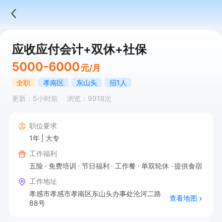
应收应付会计+双休+社保
5000-6000
元/月
全职
孝南区
东山头
招1人
更新：5小时前
浏览：9918次
职位要求
1年
大专
工作福利
五险
免费培训
节日福利
工作餐
单双轮休
提供食宿
工作地址
孝感市孝感市孝南区东山头办事处沦河二路
查看地图
88号