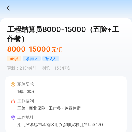
工程结算员8000-15000（五险+工
作餐）
8000-15000
元/月
全职
孝南区
招2人
更新：21分钟前
浏览：15347次
职位要求
1年
本科
工作福利
五险
商业保险
工作餐
免费住宿
工作地址
湖北省孝感市孝南区朋兴乡朋兴村朋兴店路170