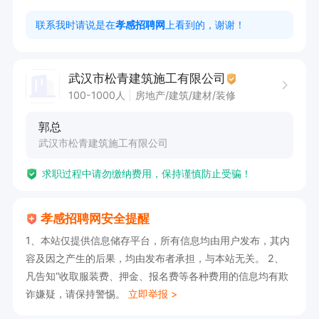
1. 大专及以上学历，建筑学、工程造价管理、工程
联系我时请说是在
孝感招聘网
上看到的，谢谢！
成本控制等相关专业知识扎实。

2. 熟悉各类预算报价、清单报价方式，具备熟练
武汉市松青建筑施工有限公司
的核算能力。

100-1000人
房地产/建筑/建材/装修
3. 持有一二级建造师证或者造价师证，此为必备
郭总
技能。

武汉市松青建筑施工有限公司
求职过程中请勿缴纳费用，保持谨慎防止受骗！
该岗位属于孝感分公司工程结算员，享有五险、商
孝感招聘网安全提醒
业保险、工作餐及免费住宿福利。

1、本站仅提供信息储存平台，所有信息均由用户发布，其内
工作中偶尔会到武汉总公司和外地项目出差，若您
容及因之产生的后果，均由发布者承担，与本站无关。 2、
能接受，欢迎直接电话联系。
凡告知“收取服装费、押金、报名费等各种费用的信息均有欺
诈嫌疑，请保持警惕。
立即举报 >