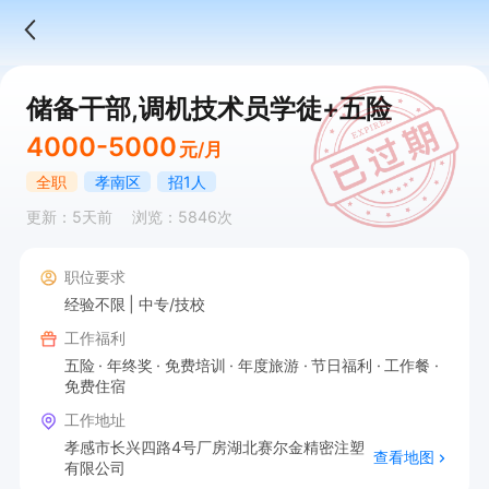
储备干部,调机技术员学徒+五险
4000-5000
元/月
全职
孝南区
招1人
更新：5天前
浏览：5846次
职位要求
经验不限
中专/技校
工作福利
五险
年终奖
免费培训
年度旅游
节日福利
工作餐
免费住宿
工作地址
孝感市长兴四路4号厂房湖北赛尔金精密注塑
查看地图
有限公司