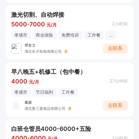
激光切割、自动焊接
5000-7000
2小时前
元/月
孝感市
商业保险
免费培训
工作餐
...
邓女士
去联系
湖北长才机电有限公司
早八晚五+机修工（包中餐）
4000
27分钟前
元/月
孝感市
节日福利
工作餐
秦姣
去联系
湖北鲁三婆食品有限公司
白班仓管员4000-6000+五险
4000-6000
2小时前
元/月