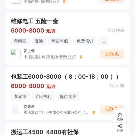
孝感尚尊门窗有限公司
维修电工 五险一金
6000-8000
17分钟前
元/月
孝南区
五险
带薪年假
免费培训
...
罗主管
去联系
中拓先进材料(湖北)有限责任公司
包装工6000-8000（ 8；00-18；00 ））
6000-8000
1小时前
元/月
孝感市
节日福利
提供食宿
刘先生
去联系
重庆鑫欧丰门业有限公司湖北分公司（渝喜门业）
收藏
搬运工4500-4800有社保
分享