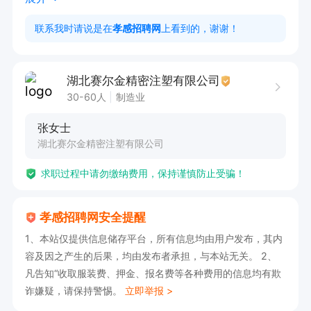
有上进心，愿意长期从事注塑行业；

联系我时请说是在
孝感招聘网
上看到的，谢谢！
不怕吃苦，好学肯干。

上班时间：8:00-20:00，包两餐，每周休一天 。
湖北赛尔金精密注塑有限公司
30-60人
制造业
张女士
湖北赛尔金精密注塑有限公司
求职过程中请勿缴纳费用，保持谨慎防止受骗！
孝感招聘网安全提醒
1、本站仅提供信息储存平台，所有信息均由用户发布，其内
容及因之产生的后果，均由发布者承担，与本站无关。 2、
凡告知“收取服装费、押金、报名费等各种费用的信息均有欺
诈嫌疑，请保持警惕。
立即举报 >