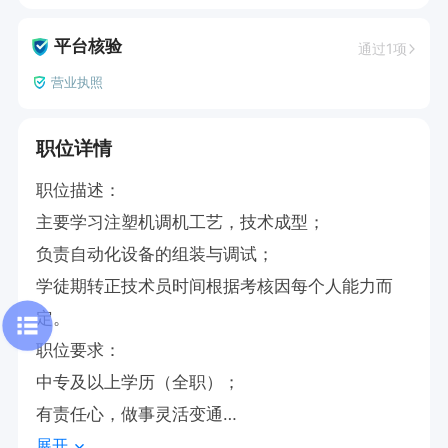
平台核验
通过1项
营业执照
职位详情
职位描述：

主要学习注塑机调机工艺，技术成型；

负责自动化设备的组装与调试；

学徒期转正技术员时间根据考核因每个人能力而
定。

职位要求：

中专及以上学历（全职）；

有责任心，做事灵活变通

展开
工作积极、主动、有团队合作精神
